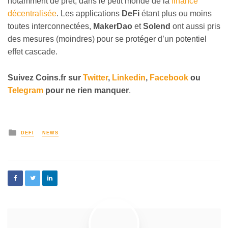
notamment de prêt, dans le petit monde de la
finance
décentralisée
. Les applications
DeFi
étant plus ou moins
toutes interconnectées,
MakerDao
et
Solend
ont aussi pris
des mesures (moindres) pour se protéger d’un potentiel
effet cascade.
Suivez
Coins
.fr sur
Twitter
,
Linkedin
,
Facebook
ou
Telegram
pour ne rien manquer
.
DEFI
NEWS