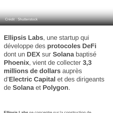
Crédit : Shutterstock
Ellipsis Labs
, une startup qui
développe des
protocoles DeFi
dont un
DEX
sur
Solana
baptisé
Phoenix
, vient de collecter
3,3
millions de dollars
auprès
d’
Electric Capital
et des dirigeants
de
Solana
et
Polygon
.
Ellipsis Labs
se concentre sur la construction de