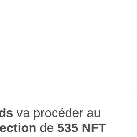
ds
va procéder au
lection
de
535 NFT