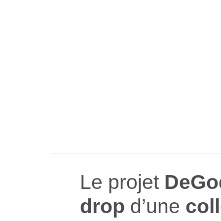
Le projet
DeGo
drop
d’une
col