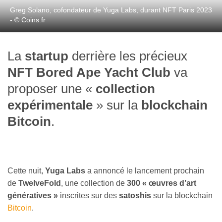
Greg Solano, cofondateur de Yuga Labs, durant NFT Paris 2023
- © Coins.fr
La
startup
derrière les précieux
NFT Bored Ape Yacht Club
va
proposer une «
collection
expérimentale
» sur la
blockchain
Bitcoin
.
Cette nuit,
Yuga Labs
a annoncé le lancement prochain
de
TwelveFold
, une collection de
300 « œuvres d’art
génératives »
inscrites sur des
satoshis
sur la blockchain
Bitcoin
.