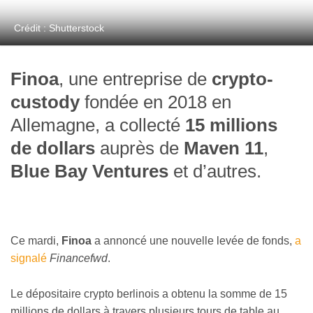
Crédit : Shutterstock
Finoa
, une entreprise de
crypto-
custody
fondée en 2018 en
Allemagne, a collecté
15 millions
de dollars
auprès de
Maven 11
,
Blue Bay Ventures
et d’autres.
Ce mardi,
Finoa
a annoncé une nouvelle levée de fonds,
a
signalé
Financefwd
.
Le dépositaire crypto berlinois a obtenu la somme de 15
millions de dollars à travers plusieurs tours de table au