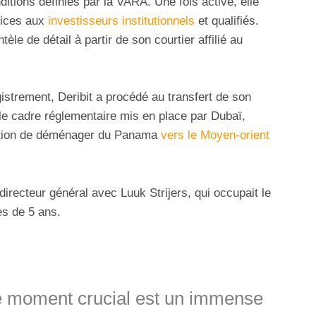
ditions définies par la VARA. Une fois active, elle
rvices aux
investisseurs institutionnels
et qualifiés.
tèle de détail à partir de son courtier affilié au
gistrement, Deribit a procédé au transfert de son
r le cadre réglementaire mis en place par Dubaï,
ntention de déménager du Panama
vers le Moyen-orient
irecteur général avec Luuk Strijers, qui occupait le
ès de 5 ans.
 moment crucial est un immense