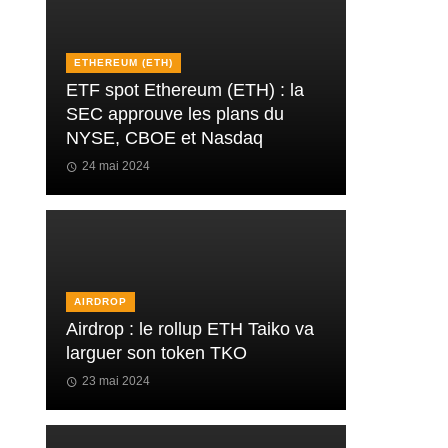
ETHEREUM (ETH)
ETF spot Ethereum (ETH) : la
SEC approuve les plans du
NYSE, CBOE et Nasdaq
24 mai 2024
AIRDROP
Airdrop : le rollup ETH Taiko va
larguer son token TKO
23 mai 2024