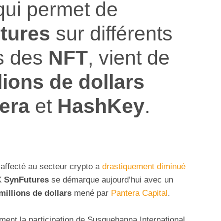
ui permet de
utures
sur différents
is des
NFT
, vient de
lions de dollars
tera
et
HashKey
.
 affecté au secteur crypto a
drastiquement diminué
EX
SynFutures
se démarque aujourd’hui avec un
millions de dollars
mené par
Pantera Capital
.
ent la participation de Susquehanna International