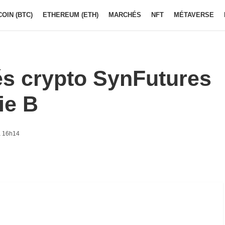
COIN (BTC)
ETHEREUM (ETH)
MARCHÉS
NFT
MÉTAVERSE
és crypto SynFutures
ie B
à 16h14