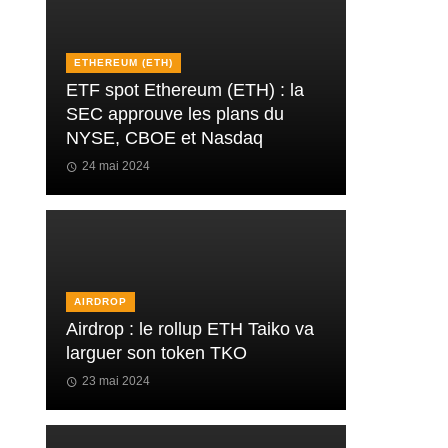
ETHEREUM (ETH)
ETF spot Ethereum (ETH) : la
SEC approuve les plans du
NYSE, CBOE et Nasdaq
24 mai 2024
AIRDROP
Airdrop : le rollup ETH Taiko va
larguer son token TKO
23 mai 2024