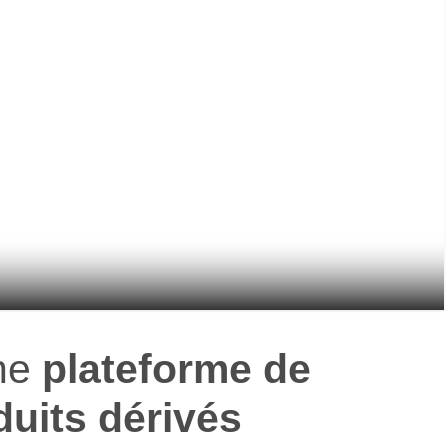
une
plateforme de
duits dérivés