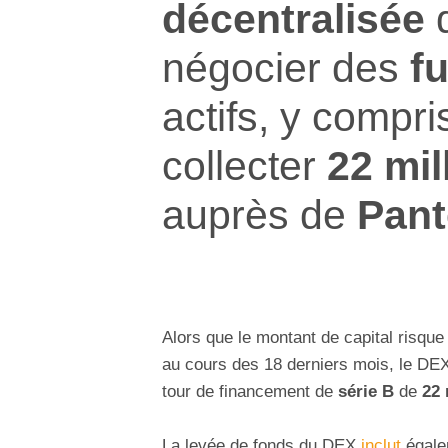
décentralisée
q
négocier des
f
actifs, y compr
collecter
22 mil
auprès de
Pan
Alors que le montant de capital risque
au cours des 18 derniers mois, le D
tour de financement de
série B
de
22 
La levée de fonds du DEX
inclut
égalem