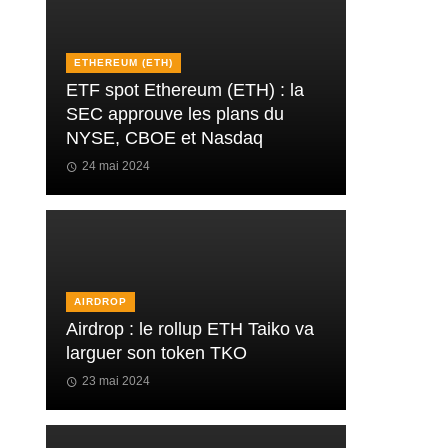
ETHEREUM (ETH)
ETF spot Ethereum (ETH) : la
SEC approuve les plans du
NYSE, CBOE et Nasdaq
24 mai 2024
AIRDROP
Airdrop : le rollup ETH Taiko va
larguer son token TKO
23 mai 2024