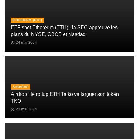
ETHEREUM (ETH)
ETF spot Ethereum (ETH) : la SEC approuve les
plans du NYSE, CBOE et Nasdaq
24 mai 2024
AIRDROP
Airdrop : le rollup ETH Taiko va larguer son token
TKO
23 mai 2024