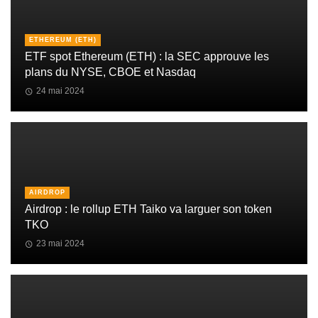
ETHEREUM (ETH)
ETF spot Ethereum (ETH) : la SEC approuve les
plans du NYSE, CBOE et Nasdaq
24 mai 2024
AIRDROP
Airdrop : le rollup ETH Taiko va larguer son token
TKO
23 mai 2024