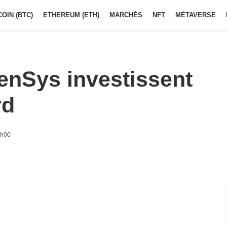
COIN (BTC)
ETHEREUM (ETH)
MARCHÉS
NFT
MÉTAVERSE
enSys investissent
rd
3h00