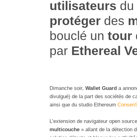
utilisateurs
d
protéger
des
m
bouclé un
tour
par
Ethereal V
Dimanche soir,
Wallet Guard
a annon
divulgué) de la part des sociétés de c
ainsi que du studio Ethereum
Consen
L’extension de navigateur open sourc
multicouche
» allant de la détection 