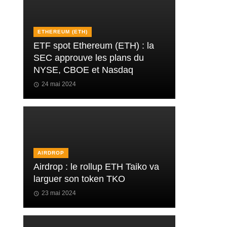
ETHEREUM (ETH)
ETF spot Ethereum (ETH) : la
SEC approuve les plans du
NYSE, CBOE et Nasdaq
24 mai 2024
AIRDROP
Airdrop : le rollup ETH Taiko va
larguer son token TKO
23 mai 2024