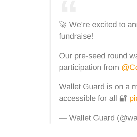
🚀 We’re excited to a
fundraise!
Our pre-seed round w
participation from
@Co
Wallet Guard is on a 
accessible for all 🔐
pi
— Wallet Guard (@wa