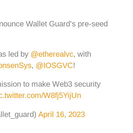
nnounce Wallet Guard’s pre-seed
as led by
@etherealvc
, with
nsenSys
,
@IOSGVC
!
mission to make Web3 security
c.twitter.com/W8fj5YijUn
llet_guard)
April 16, 2023