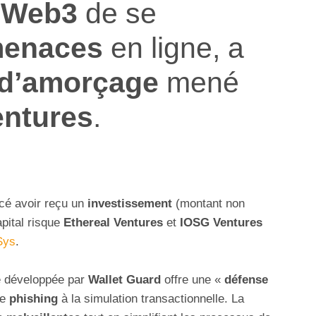
u
Web3
de se
enaces
en ligne, a
 d’amorçage
mené
entures
.
cé avoir reçu un
investissement
(montant non
apital risque
Ethereal Ventures
et
IOSG Ventures
Sys
.
e développée par
Wallet Guard
offre une «
défense
de
phishing
à la simulation transactionnelle. La