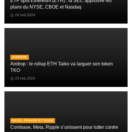
ETF spot Ethereum (ETH) : la SEC approuve les
plans du NYSE, CBOE et Nasdaq
24 mai 2024
AIRDROP
Airdrop : le rollup ETH Taiko va larguer son token
TKO
23 mai 2024
HACK, FRAUDE ET SCAM
Coinbase, Meta, Ripple s’unissent pour lutter contre