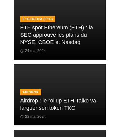
ETHEREUM (ETH)
ETF spot Ethereum (ETH) : la
SEC approuve les plans du
NYSE, CBOE et Nasdaq
24 mai 2024
AIRDROP
Airdrop : le rollup ETH Taiko va
larguer son token TKO
23 mai 2024