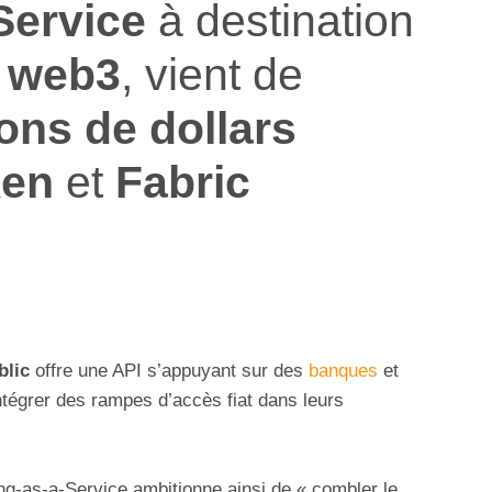
Service
à destination
u
web3
, vient de
ions de dollars
ken
et
Fabric
blic
offre une API s’appuyant sur des
banques
et
ntégrer des rampes d’accès fiat dans leurs
ing-as-a-Service ambitionne ainsi de « combler le