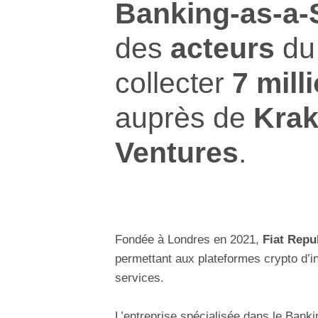
Banking-as-a-
des
acteurs
d
collecter
7 mill
auprès de
Kra
Ventures
.
Fondée à Londres en 2021,
Fiat Repu
permettant aux plateformes crypto d’i
services.
L’entreprise spécialisée dans le Bank