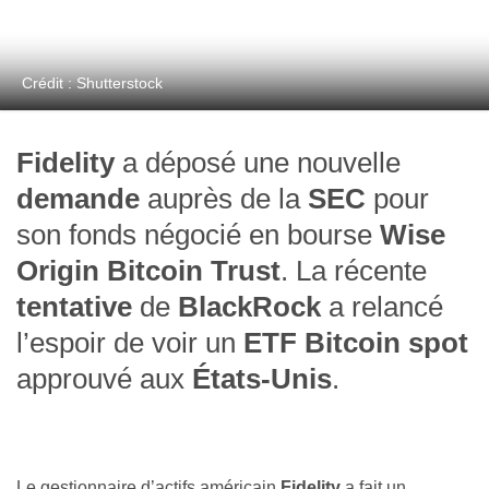
Crédit : Shutterstock
Fidelity
a déposé une nouvelle
demande
auprès de la
SEC
pour
son fonds négocié en bourse
Wise
Origin Bitcoin Trust
. La récente
tentative
de
BlackRock
a relancé
l’espoir de voir un
ETF Bitcoin spot
approuvé aux
États-Unis
.
Le gestionnaire d’actifs américain
Fidelity
a fait un