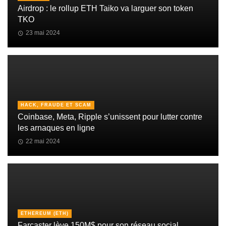
Airdrop : le rollup ETH Taiko va larguer son token
TKO
23 mai 2024
HACK, FRAUDE ET SCAM
Coinbase, Meta, Ripple s’unissent pour lutter contre
les arnaques en ligne
22 mai 2024
ETHEREUM (ETH)
Farcaster lève 150M$ pour son réseau social