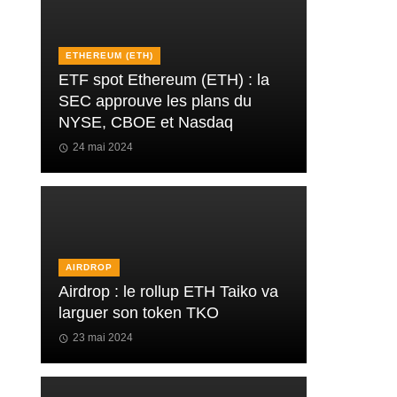
ETHEREUM (ETH)
ETF spot Ethereum (ETH) : la
SEC approuve les plans du
NYSE, CBOE et Nasdaq
24 mai 2024
AIRDROP
Airdrop : le rollup ETH Taiko va
larguer son token TKO
23 mai 2024