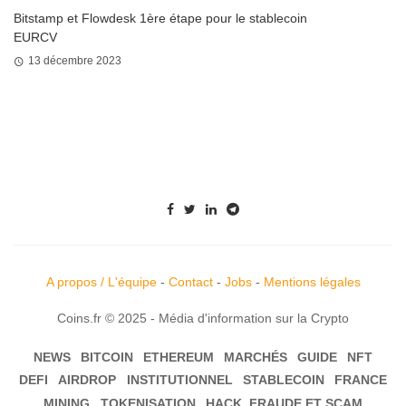
Bitstamp et Flowdesk 1ère étape pour le stablecoin
EURCV
13 décembre 2023
A propos / L'équipe
-
Contact
-
Jobs
-
Mentions légales
Coins.fr © 2025 - Média d'information sur la Crypto
NEWS
BITCOIN
ETHEREUM
MARCHÉS
GUIDE
NFT
DEFI
AIRDROP
INSTITUTIONNEL
STABLECOIN
FRANCE
MINING
TOKENISATION
HACK, FRAUDE ET SCAM