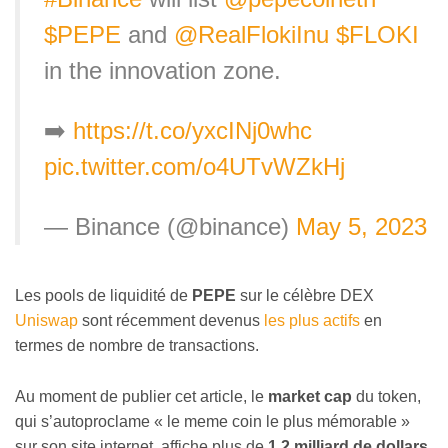
$PEPE
and
@RealFlokiInu
$FLOKI
in the innovation zone.
➡️
https://t.co/yxcINj0whc
pic.twitter.com/o4UTvWZkHj
— Binance (@binance)
May 5, 2023
Les pools de liquidité de
PEPE
sur le célèbre DEX
Uniswap
sont récemment devenus
les plus actifs
en
termes de nombre de transactions.
Au moment de publier cet article, le
market cap
du token,
qui s’autoproclame « le meme coin le plus mémorable
»
sur son site internet,
affiche plus de
1,2 milliard de dollars
,