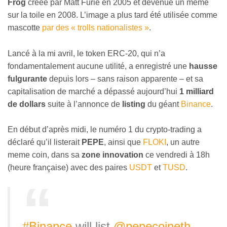
Frog
créée par Matt Furie en 2005 et devenue un mème
sur la toile en 2008. L’image a plus tard été utilisée comme
mascotte
par des « trolls nationalistes »
.
Lancé à la mi avril, le token ERC-20, qui n’a
fondamentalement aucune utilité, a enregistré une
hausse
fulgurante
depuis lors – sans raison apparente – et sa
capitalisation de marché a dépassé aujourd’hui
1 milliard
de dollars
suite à l’annonce de
listing
du géant
Binance
.
En début d’après midi, le numéro 1 du crypto-trading a
déclaré qu’il listerait
PEPE
, ainsi que
FLOKI
, un autre
meme coin, dans sa
zone innovation
ce vendredi à 18h
(heure française) avec des paires
USDT
et
TUSD
.
#Binance
will list
@pepecoineth