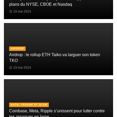
plans du NYSE, CBOE et Nasdaq
24 mai 2024
AIRDROP
Airdrop : le rollup ETH Taiko va larguer son token
TKO
23 mai 2024
HACK, FRAUDE ET SCAM
Coinbase, Meta, Ripple s’unissent pour lutter contre
les arnaques en ligne