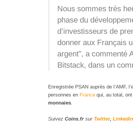
Nous sommes très heu
phase du développemen
d’investisseurs de pre
donner aux Français u
argent”, a commenté A
Bitstack, dans un co
Enregistrée PSAN auprès de l’AMF, l’e
personnes en
France
qui, au total, on
monnaies
.
Suivez
Coins
.fr
sur
Twitter
,
Linkedin