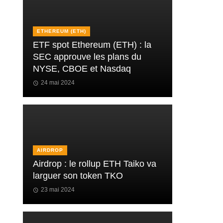
ETHEREUM (ETH)
ETF spot Ethereum (ETH) : la
SEC approuve les plans du
NYSE, CBOE et Nasdaq
24 mai 2024
AIRDROP
Airdrop : le rollup ETH Taiko va
larguer son token TKO
23 mai 2024