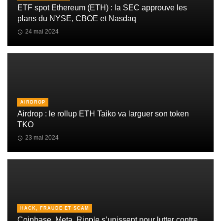
ETF spot Ethereum (ETH) : la SEC approuve les
plans du NYSE, CBOE et Nasdaq
24 mai 2024
AIRDROP
Airdrop : le rollup ETH Taiko va larguer son token
TKO
23 mai 2024
HACK, FRAUDE ET SCAM
Coinbase, Meta, Ripple s’unissent pour lutter contre