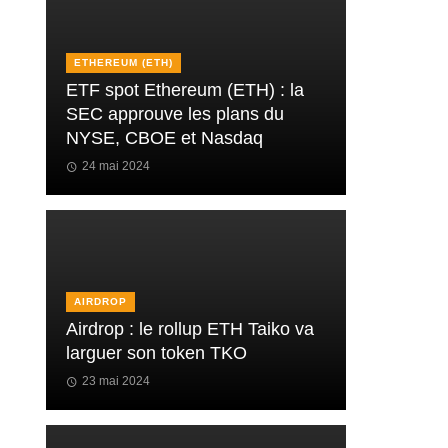
ETHEREUM (ETH)
ETF spot Ethereum (ETH) : la
SEC approuve les plans du
NYSE, CBOE et Nasdaq
24 mai 2024
AIRDROP
Airdrop : le rollup ETH Taiko va
larguer son token TKO
23 mai 2024