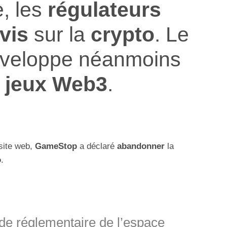
e, les
régulateurs
vis
sur la
crypto
. Le
veloppe néanmoins
jeux Web3
.
site web,
GameStop
a déclaré
abandonner
la
o
.
tude réglementaire de l’espace