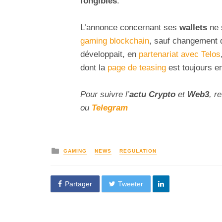
fongibles
.
L’annonce concernant ses
wallets
ne s
gaming blockchain
, sauf changement de
développait, en
partenariat avec Telos
dont la
page de teasing
est toujours en
Pour suivre l’
actu Crypto
et
Web3
, r
ou
Telegram
GAMING
NEWS
REGULATION
Partager
Tweeter