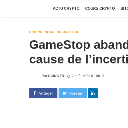
ACTU CRYPTO
COURS CRYPTO
BIT
GAMING
NEWS
REGULATION
GameStop abando
cause de l’incer
Par
COINS.FR
2 août 2023 à 10h12
Partager
Tweeter