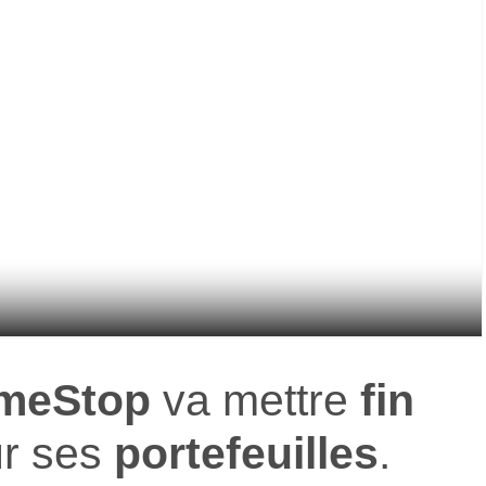
meStop
va mettre
fin
r ses
portefeuilles
.