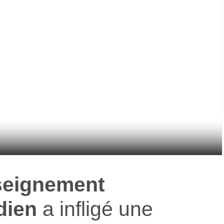
nseignement
dien
a infligé une