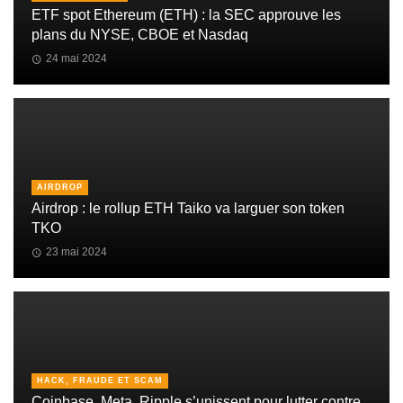
ETF spot Ethereum (ETH) : la SEC approuve les
plans du NYSE, CBOE et Nasdaq
24 mai 2024
AIRDROP
Airdrop : le rollup ETH Taiko va larguer son token
TKO
23 mai 2024
HACK, FRAUDE ET SCAM
Coinbase, Meta, Ripple s’unissent pour lutter contre