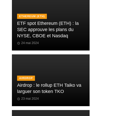
ETHEREUM (ETH)
ETF spot Ethereum (ETH) : la
SEC approuve les plans du
NYSE, CBOE et Nasdaq
24 mai 2024
AIRDROP
Airdrop : le rollup ETH Taiko va
larguer son token TKO
23 mai 2024