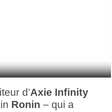
diteur d’
Axie Infinity
ain
Ronin
– qui a