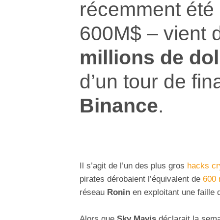
récemment été 
600M$ – vient d
millions de dol
d’un tour de fi
Binance
.
Il s’agit de l’un des plus gros
hacks cr
pirates dérobaient l’équivalent de
600 
réseau
Ronin
en exploitant une faille 
Alors que
Sky Mavis
déclarait la sem