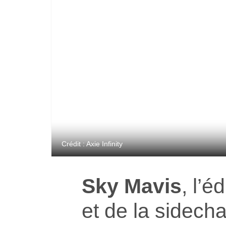
Crédit : Axie Infinity
Sky Mavis
, l’é
et de la sidech