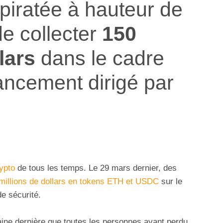
piratée à hauteur de
e collecter
150
lars
dans le cadre
nancement dirigé par
ypto
de tous les temps. Le 29 mars dernier, des
millions de dollars en tokens ETH et USDC
sur le
de sécurité.
aine dernière que toutes les personnes ayant perdu