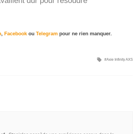
ravaillent dur pour résoudre
.
n
,
Facebook
ou
Telegram
pour ne rien manquer.
Axie Infinity AXS