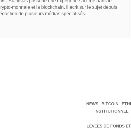
hef
- Stanislas possède une expérience accrue dans le
 crypto-monnaie et la blockchain. Il écrit sur le sujet depuis
rédaction de plusieurs médias spécialisés.
NEWS
BITCOIN
ETH
INSTITUTIONNEL
s
LEVÉES DE FONDS ET