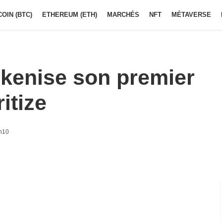
COIN (BTC)
ETHEREUM (ETH)
MARCHÉS
NFT
MÉTAVERSE
okenise son premier
itize
6h10