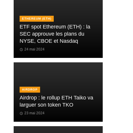
ETHEREUM (ETH)
ETF spot Ethereum (ETH) : la
SEC approuve les plans du
NYSE, CBOE et Nasdaq
24 mai 2024
AIRDROP
Airdrop : le rollup ETH Taiko va
larguer son token TKO
23 mai 2024