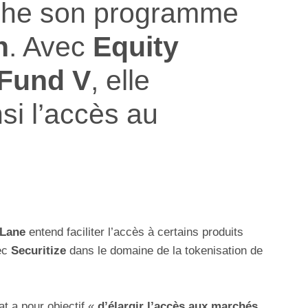
che son programme
n
. Avec
Equity
 Fund V
, elle
si l’accès au
 Lane
entend faciliter l’accès à certains produits
vec
Securitize
dans le domaine de la tokenisation de
at a pour objectif «
d’élargir l’accès aux marchés