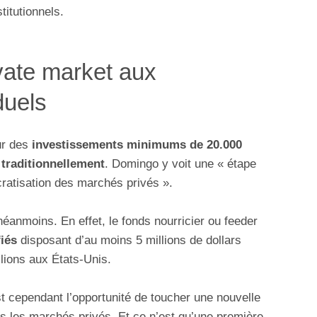
titutionnels.
vate market aux
duels
ur des
investissements minimums de 20.000
 traditionnellement
. Domingo y voit une « étape
ratisation des marchés privés ».
éanmoins. En effet, le fonds nourricier ou feeder
fiés
disposant d’au moins 5 millions de dollars
llions aux États-Unis.
t cependant l’opportunité de toucher une nouvelle
ns les marchés privés. Et ce n’est qu’une première