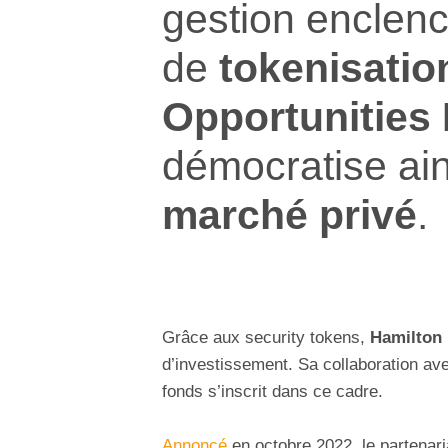
gestion enclen
de
tokenisatio
Opportunities
démocratise ain
marché privé
.
Grâce aux security tokens,
Hamilton
d’investissement. Sa collaboration a
fonds s’inscrit dans ce cadre.
Annoncé
en octobre 2022, le partenari