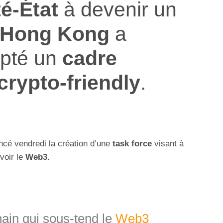
té-État
à devenir un
Hong Kong
a
pté un
cadre
crypto-friendly
.
cé vendredi la création d’une
task force
visant à
voir le
Web3
.
ain qui sous-tend le
Web3