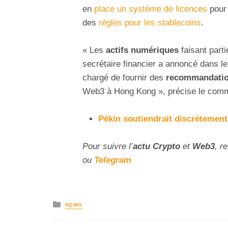
en
place un système de licences
pour 
des
règles pour les stablecoins
.
« Les
actifs numériques
faisant part
secrétaire financier a annoncé dans le
chargé de fournir des
recommandati
Web3 à Hong Kong », précise le com
Pékin soutiendrait discrètemen
Pour suivre l’
actu Crypto
et
Web3
, r
ou
Telegram
NEWS