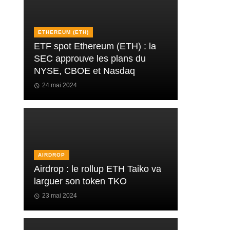
ETHEREUM (ETH)
ETF spot Ethereum (ETH) : la
SEC approuve les plans du
NYSE, CBOE et Nasdaq
24 mai 2024
AIRDROP
Airdrop : le rollup ETH Taiko va
larguer son token TKO
23 mai 2024