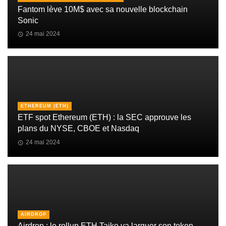
Fantom lève 10M$ avec sa nouvelle blockchain
Sonic
24 mai 2024
ETHEREUM (ETH)
ETF spot Ethereum (ETH) : la SEC approuve les
plans du NYSE, CBOE et Nasdaq
24 mai 2024
AIRDROP
Airdrop : le rollup ETH Taiko va larguer son token