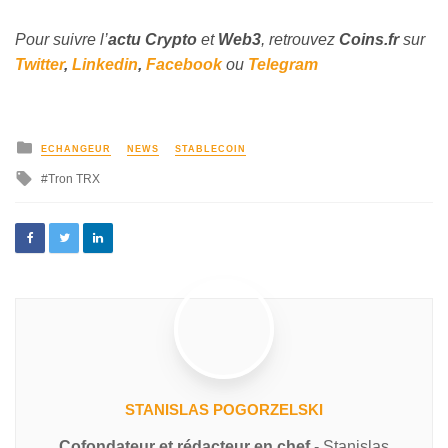
Pour suivre l’
actu Crypto
et
Web3
, retrouvez
Coins
.fr
sur
Twitter
,
Linkedin
,
Facebook
ou
Telegram
ECHANGEUR
NEWS
STABLECOIN
Tron TRX
STANISLAS POGORZELSKI
Cofondateur et rédacteur en chef
- Stanislas