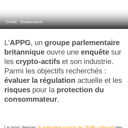
Crédit : Shutterstock
L’
APPG
, un
groupe parlementaire
britannique
ouvre une
enquête
sur
les
crypto-actifs
et son industrie.
Parmi les objectifs recherchés :
évaluer la régulation
actuelle et les
risques
pour la
protection du
consommateur
.
Le mois dernier,
le président sortant de l’AMF critiquait
des