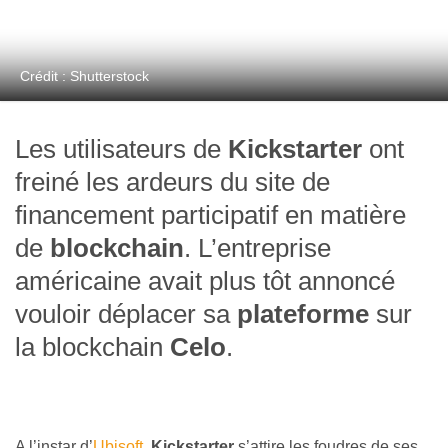
Crédit : Shutterstock
Les utilisateurs de
Kickstarter
ont
freiné les ardeurs du site de
financement participatif en matière
de
blockchain
. L’entreprise
américaine avait plus tôt annoncé
vouloir déplacer sa
plateforme
sur
la blockchain
Celo
.
A l’instar d’
Ubisoft
,
Kickstarter
s’attire les foudres de ses