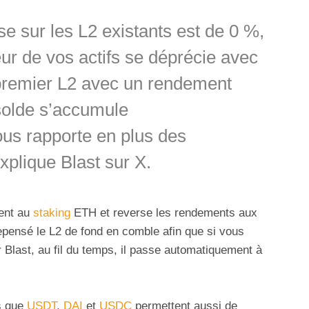
se sur les L2 existants est de 0 %,
eur de vos actifs se déprécie avec
 premier L2 avec un rendement
 solde s’accumule
us rapporte en plus des
plique Blast sur X.
ment au
staking
ETH et reverse les rendements aux
epensé le L2 de fond en comble afin que si vous
 Blast, au fil du temps, il passe automatiquement à
s que
USDT
,
DAI
et
USDC
permettent aussi de