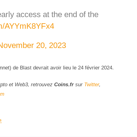
arly access at the end of the
com/AYYmK8YFx4
November 20, 2023
et) de Blast devrait avoir lieu le 24 février 2024.
ypto et Web3, retrouvez
Coins
.fr
sur
Twitter
,
am
S