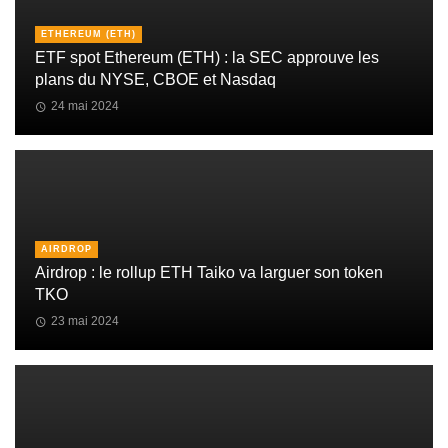
ETHEREUM (ETH)
ETF spot Ethereum (ETH) : la SEC approuve les
plans du NYSE, CBOE et Nasdaq
24 mai 2024
AIRDROP
Airdrop : le rollup ETH Taiko va larguer son token
TKO
23 mai 2024