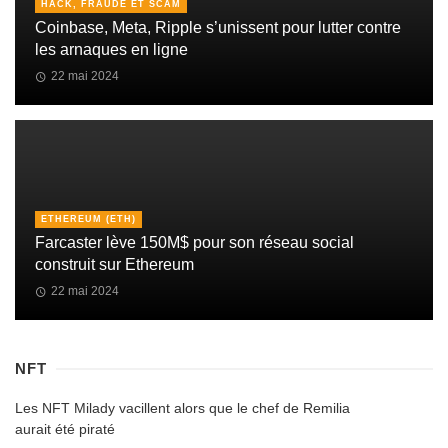
HACK, FRAUDE ET SCAM
Coinbase, Meta, Ripple s’unissent pour lutter contre
les arnaques en ligne
22 mai 2024
ETHEREUM (ETH)
Farcaster lève 150M$ pour son réseau social
construit sur Ethereum
22 mai 2024
NFT
Les NFT Milady vacillent alors que le chef de Remilia
aurait été piraté