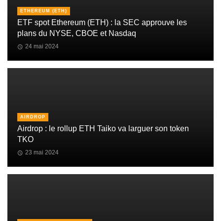
ETHEREUM (ETH)
ETF spot Ethereum (ETH) : la SEC approuve les
plans du NYSE, CBOE et Nasdaq
24 mai 2024
AIRDROP
Airdrop : le rollup ETH Taiko va larguer son token
TKO
23 mai 2024