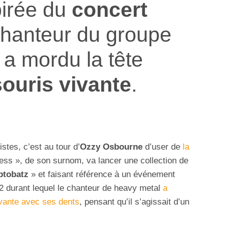
pirée du
concert
chanteur du groupe
a mordu la tête
ouris vivante
.
stes, c’est au tour d’
Ozzy Osbourne
d’user de
la
ness », de son surnom, va lancer une collection de
ptobatz
» et faisant référence à un événement
82 durant lequel le chanteur de heavy metal
a
ivante avec ses dents
, pensant qu’il s’agissait d’un