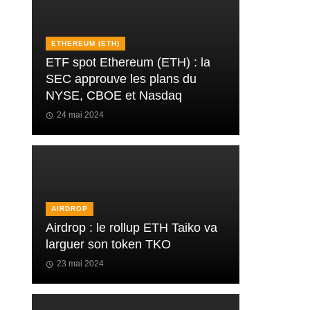
ETHEREUM (ETH)
ETF spot Ethereum (ETH) : la
SEC approuve les plans du
NYSE, CBOE et Nasdaq
24 mai 2024
AIRDROP
Airdrop : le rollup ETH Taiko va
larguer son token TKO
23 mai 2024