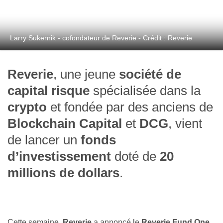
Larry Sukernik - cofondateur de Reverie - Crédit : Reverie
Reverie
, une jeune
société de
capital risque
spécialisée dans la
crypto
et fondée par des anciens de
Blockchain Capital
et
DCG
, vient
de lancer un
fonds
d’investissement
doté de
20
millions de dollars
.
Cette semaine,
Reverie
a annoncé le
Reverie Fund One
,