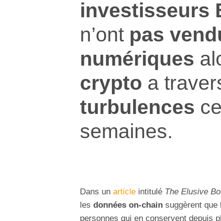
investisseurs 
n’ont
pas vend
numériques
al
crypto
a trave
turbulences
ce
semaines.
Dans un
article
intitulé
The Elusive Bo
les
données on-chain
suggèrent que 
personnes qui en conservent depuis pl