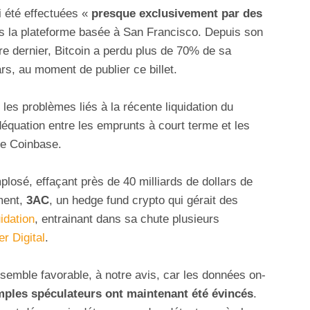
i été effectuées «
presque exclusivement par des
s la plateforme basée à San Francisco. Depuis son
re dernier, Bitcoin a perdu plus de 70% de sa
rs, au moment de publier ce billet.
es problèmes liés à la récente liquidation du
quation entre les emprunts à court terme et les
que Coinbase.
plosé, effaçant près de 40 milliards de dollars de
ment,
3AC
, un hedge fund crypto qui gérait des
uidation
, entrainant dans sa chute plusieurs
r Digital
.
 semble favorable, à notre avis, car les données on-
ples spéculateurs ont maintenant été évincés
.