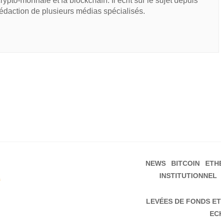
 crypto-monnaie et la blockchain. Il écrit sur le sujet depuis
rédaction de plusieurs médias spécialisés.
NEWS
BITCOIN
ETH
INSTITUTIONNEL
s
LEVÉES DE FONDS ET
EC