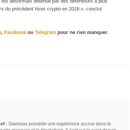
ns est désormais détenue par des détenteurs à plus
ors du précédent hiver crypto en 2018 », conclut
n
,
Facebook
ou
Telegram
pour ne rien manquer
.
hef
- Stanislas possède une expérience accrue dans le