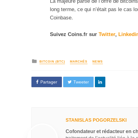
La majeure partie de l’offre de bitcoi
long terme, ce qui n’était pas le cas l
Coinbase.
Suivez
Coins
.fr sur
Twitter
,
Linkedi
BITCOIN (BTC)
MARCHÉS
NEWS
Partager
Tweeter
STANISLAS POGORZELSKI
Cofondateur et rédacteur en c