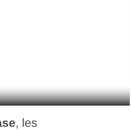
ase
, les