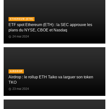
ETHEREUM (ETH)
ETF spot Ethereum (ETH) : la SEC approuve les
plans du NYSE, CBOE et Nasdaq
24 mai 2024
AIRDROP
Airdrop : le rollup ETH Taiko va larguer son token
TKO
23 mai 2024