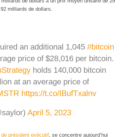
milliards de dollars à un prix moyen unitaire de 29
92 milliards de dollars.
uired an additional 1,045
#bitcoin
rage price of $28,016 per bitcoin.
Strategy
holds 140,000 bitcoin
lion at an average price of
MSTR
https://t.co/IBufTxalnv
@saylor)
April 5, 2023
 de président exécutif
, se concentre aujourd’hui