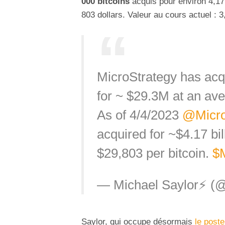
000 bitcoins
acquis pour environ 4,17 
803 dollars. Valeur au cours actuel : 3,
MicroStrategy has acq
for ~ $29.3M at an ave
As of 4/4/2023
@Micro
acquired for ~$4.17 bil
$29,803 per bitcoin.
$
— Michael Saylor⚡️ (
Saylor, qui occupe désormais
le poste