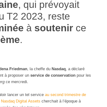
aine
, qui prévoyait
u T2 2023, reste
minée
à
soutenir
ce
tème
.
dena Friedman
, la cheffe du
Nasdaq
, a déclaré
ant à proposer un
service de conservation
pour les
erg
ce mercredi.
oir lancer un tel service
au second trimestre de
.
Nasdaq Digital Assets
cherchait à l’époque à