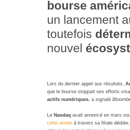
bourse améric
un lancement a
toutefois
déter
nouvel
écosys
Lors du dernier appel aux résultats,
A
que le bourse stoppait ses efforts vis
actifs numériques
, a signalé
Bloomb
Le
Nasdaq
avait annoncé en mars voul
cette année
à travers sa filiale dédiée