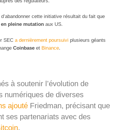
auprès des régulateurs.
d’abandonner cette initiative résultait du fait que
 en pleine mutation
aux US.
ier SEC
a dernièrement poursuivi
plusieurs géants
change
Coinbase
et
Binance
.
s à soutenir l’évolution de
fs numériques de diverses
s ajouté
Friedman, précisant que
t ses partenariats avec des
itcoin
.