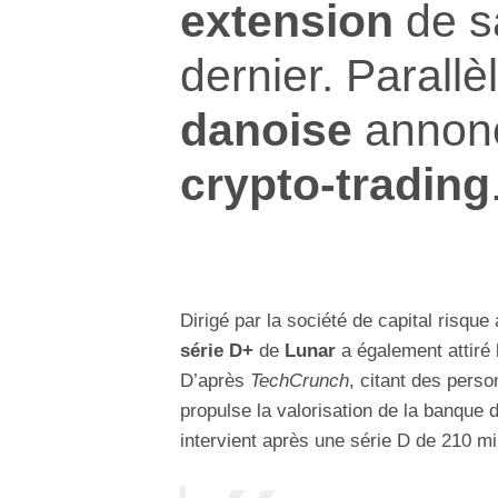
extension
de s
dernier. Parall
danoise
annonc
crypto-trading
Dirigé par la société de capital risqu
série D+
de
Lunar
a également attiré
D’après
TechCrunch
, citant des pers
propulse la valorisation de la banque d
intervient après une série D de 210 mil