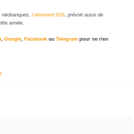
s néobanques,
l’allemand N26
, prévoit aussi de
ette année.
n
,
Google
,
Facebook
ou
Telegram
pour ne rien
S