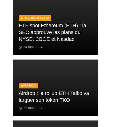
ETHEREUM (ETH)
ETF spot Ethereum (ETH) : la
SEC approuve les plans du
NYSE, CBOE et Nasdaq
24 mai 2024
AIRDROP
Airdrop : le rollup ETH Taiko va
larguer son token TKO
23 mai 2024