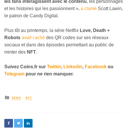
les fans interagissent avec le contenu
, les personnages
et les histoires qui les passionnent »,
a clamé
Scott Lawin,
le patron de Candy Digital.
Plus tôt au printemps, la série Netflix
Love, Death +
Robots
avait caché
des QR codes sur ses réseaux
sociaux et dans des épisodes permettant au public de
minter des
NFT
.
Suivez
Coins
.fr sur
Twitter
,
Linkedin
,
Facebook
ou
Telegram
pour ne rien manquer
.
NEWS
NFT