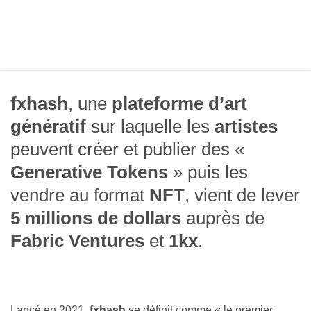
fxhash
, une
plateforme d’art
génératif
sur laquelle les
artistes
peuvent créer et publier des «
Generative Tokens
» puis les
vendre au format
NFT
, vient de lever
5 millions de dollars
auprès de
Fabric Ventures
et
1kx
.
Lancé en 2021,
fxhash
se définit comme « le premier