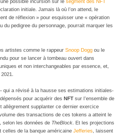
 une possible incursion sur le
segment des NFT
aration initiale. Jamais là où l’on attend, le
ent de réflexion » pour esquisser une « opération
ertu du pedigree du personnage, pourrait marquer les
s artistes comme le rappeur
Snoop Dogg
ou le
endu pour se lancer à tombeau ouvert dans
 uniques et non interchangeables par essence, et,
e 2021.
– qui a révisé à la hausse ses estimations initiales-
 dépensés pour acquérir des
NFT
sur l’ensemble de
it allègrement supplanter ce dernier exercice
 volume des transactions de ces tokens a atteint le
s, selon les données de
TheBlock
. Et les projections
 celles de la banque américaine
Jefferies
, laissent