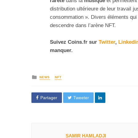
rareté
dans la
musique
et permettent 
distribution ultérieure de leur travail
consommation ». Divers éléments qui 
descendre dans l’arène NFT.
Suivez
Coins
.fr sur
Twitter
,
Linkedi
manquer.
NEWS
NFT
Partager
Tweeter
SAMIR HAMLADJI