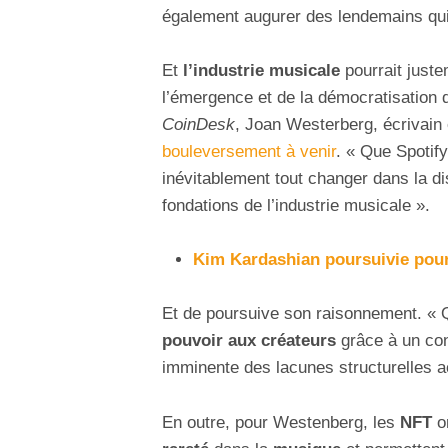
également augurer des lendemains qui
Et
l’industrie musicale
pourrait juste
l’émergence et de la démocratisation 
CoinDesk
, Joan Westerberg, écrivain
bouleversement à venir
. « Que Spotify
inévitablement tout changer dans la d
fondations de l’industrie musicale ».
Kim Kardashian poursuivie pou
Et de poursuive son raisonnement. « Q
pouvoir aux créateurs
grâce à un cont
imminente des lacunes structurelles act
En outre, pour Westenberg, les
NFT
on