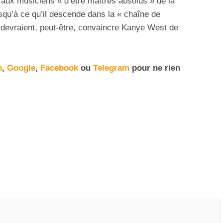
aux musiciens « d’être maîtres absolus » de la
 jusqu’à ce qu’il descende dans la « chaîne de
devraient, peut-être, convaincre Kanye West de
n
,
Google
,
Facebook
ou
Telegram
pour ne rien