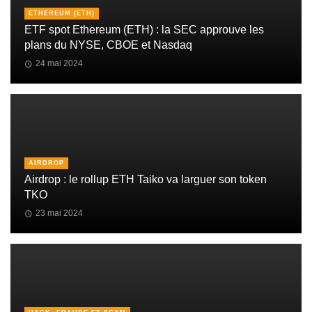
ETHEREUM (ETH)
ETF spot Ethereum (ETH) : la SEC approuve les
plans du NYSE, CBOE et Nasdaq
24 mai 2024
AIRDROP
Airdrop : le rollup ETH Taiko va larguer son token
TKO
23 mai 2024