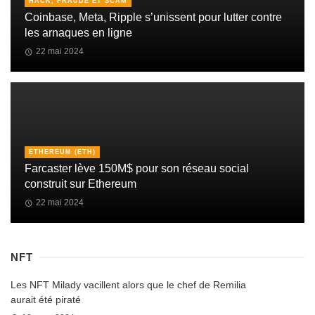
HACK, FRAUDE ET SCAM
Coinbase, Meta, Ripple s’unissent pour lutter contre
les arnaques en ligne
22 mai 2024
ETHEREUM (ETH)
Farcaster lève 150M$ pour son réseau social
construit sur Ethereum
22 mai 2024
NFT
Les NFT Milady vacillent alors que le chef de Remilia
aurait été piraté