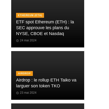
ETHEREUM (ETH)
ETF spot Ethereum (ETH) : la
SEC approuve les plans du
NYSE, CBOE et Nasdaq
24 mai 2024
AIRDROP
Airdrop : le rollup ETH Taiko va
larguer son token TKO
23 mai 2024