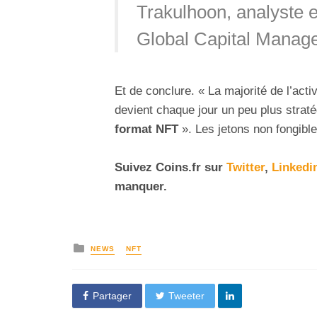
Trakulhoon, analyste 
Global Capital Manag
Et de conclure. « La majorité de l’act
devient chaque jour un peu plus strat
format NFT
». Les jetons non fongible
Suivez
Coins
.fr sur
Twitter
,
Linkedi
manquer.
NEWS
NFT
Partager
Tweeter