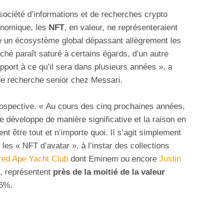
 société d’informations et de recherches crypto
onomique, les
NFT
, en valeur, ne représenteraient
 un écosystème global dépassant allègrement les
rché paraît saturé à certains égards, d’un autre
apport à ce qu’il sera dans plusieurs années », a
e recherche senior chez Messari.
prospective. « Au cours des cinq prochaines années,
se développe de manière significative et la raison en
t être tout et n’importe quoi. Il s’agit simplement
 les « NFT d’avatar », à l’instar des collections
red Ape Yacht Club
dont Eminem ou encore
Justin
n, représentent
près de la moitié de la valeur
46%.