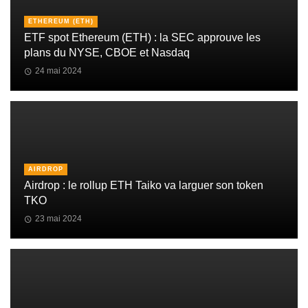
ETHEREUM (ETH)
ETF spot Ethereum (ETH) : la SEC approuve les
plans du NYSE, CBOE et Nasdaq
24 mai 2024
AIRDROP
Airdrop : le rollup ETH Taiko va larguer son token
TKO
23 mai 2024