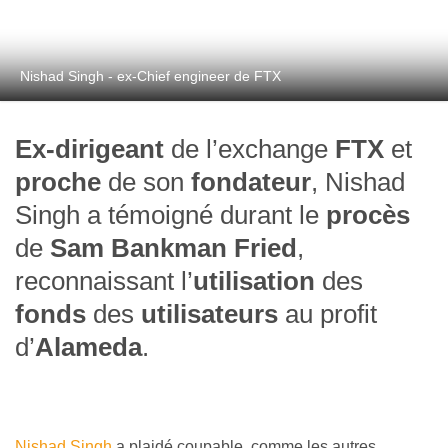
Nishad Singh - ex-Chief engineer de FTX
Ex-dirigeant
de l’exchange
FTX
et
proche
de son
fondateur
, Nishad
Singh a témoigné durant le
procès
de
Sam Bankman Fried
,
reconnaissant l’
utilisation
des
fonds
des
utilisateurs
au profit
d’
Alameda
.
Nishad Singh
a plaidé coupable, comme les autres