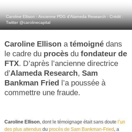
Caroline Ellison - Ancienne PDG d'Alameda Research - Crédit :
Twitter @carolinecapital
Caroline Ellison
a
témoigné
dans
le cadre du
procès
du
fondateur de
FTX
. D’après l’ancienne directrice
d’
Alameda Research
,
Sam
Bankman Fried
l’a poussée à
commettre une fraude.
Caroline Ellison
, dont le témoignage était sans doute
l’un
des plus attendus
du
procès de Sam Bankman-Fried
, a