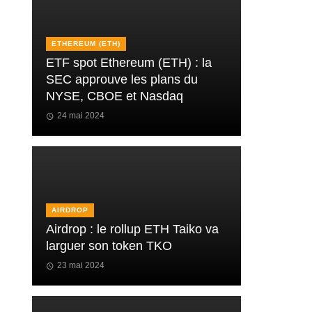
ETHEREUM (ETH)
ETF spot Ethereum (ETH) : la
SEC approuve les plans du
NYSE, CBOE et Nasdaq
24 mai 2024
AIRDROP
Airdrop : le rollup ETH Taiko va
larguer son token TKO
23 mai 2024