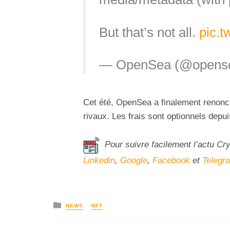
But that’s not all.
pic.t
— OpenSea (@opens
Cet été, OpenSea a finalement renon
rivaux. Les frais sont optionnels depui
Pour suivre facilement l’actu Cr
Linkedin
,
Google
,
Facebook
et
Telegr
NEWS
NFT