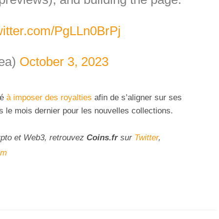
witter.com/PgLLn0BrPj
ea)
October 3, 2023
cé
à imposer des royalties
afin de s’aligner sur ses
s le mois dernier pour les nouvelles collections.
ypto et Web3, retrouvez
Coins
.fr
sur
Twitter
,
am