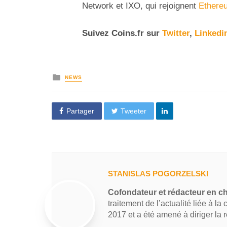
Network et IXO, qui rejoignent
Ethere
Suivez
Coins
.fr sur
Twitter
,
Linkedi
NEWS
Partager
Tweeter
STANISLAS POGORZELSKI
Cofondateur et rédacteur en c
traitement de l’actualité liée à la
2017 et a été amené à diriger la 