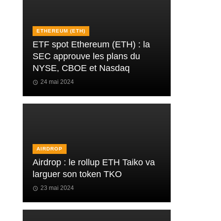
ETHEREUM (ETH)
ETF spot Ethereum (ETH) : la
SEC approuve les plans du
NYSE, CBOE et Nasdaq
24 mai 2024
AIRDROP
Airdrop : le rollup ETH Taiko va
larguer son token TKO
23 mai 2024