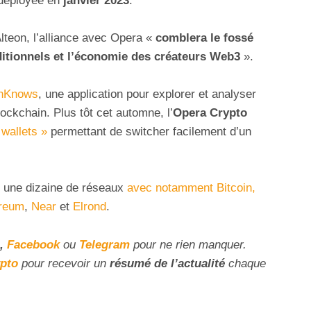
 déployée en
janvier 2023
.
lteon, l’alliance avec Opera «
comblera le
fossé
aditionnels et l’économie des créateurs Web3
».
enKnows
, une application pour explorer et analyser
ockchain. Plus tôt cet automne, l’
Opera Crypto
 wallets »
permettant de switcher facilement d’un
e une dizaine de réseaux
avec notamment Bitcoin,
reum
,
Near
et
Elrond
.
,
Facebook
ou
Telegram
pour ne rien manquer.
ypto
pour recevoir un
résumé de l’actualité
chaque