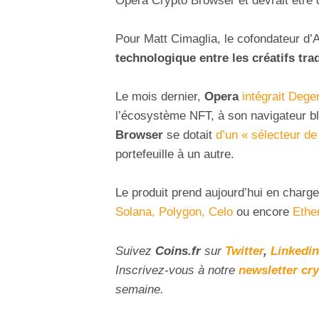
Opera Crypto Browser et devrait être
Pour Matt Cimaglia, le cofondateur d’A
technologique entre les créatifs tr
Le mois dernier,
Opera
intégrait Deg
l’écosystème NFT, à son navigateur bl
Browser
se dotait
d’un « sélecteur de
portefeuille à un autre.
Le produit prend aujourd’hui en charg
Solana, Polygon, Celo
ou encore
Ethe
Suivez
Coins
.fr
sur
Twitter
,
Linkedin
Inscrivez-vous à notre
newsletter cr
semaine.