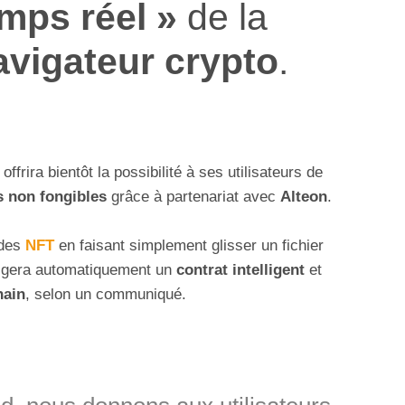
emps réel »
de la
avigateur crypto
.
offrira bientôt la possibilité à ses utilisateurs de
s non fongibles
grâce à partenariat avec
Alteon
.
 des
NFT
en faisant simplement glisser un fichier
édigera automatiquement un
contrat intelligent
et
hain
, selon un communiqué.