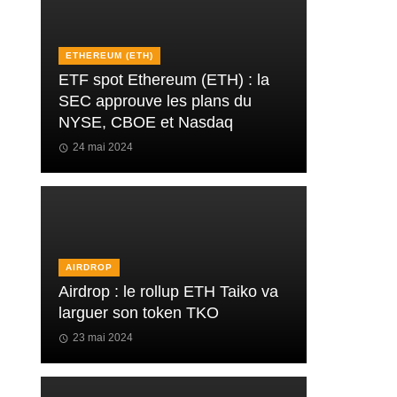
ETHEREUM (ETH)
ETF spot Ethereum (ETH) : la
SEC approuve les plans du
NYSE, CBOE et Nasdaq
24 mai 2024
AIRDROP
Airdrop : le rollup ETH Taiko va
larguer son token TKO
23 mai 2024