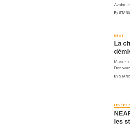
Avalanch
By
STANI
NEWS
La ch
démi
Marieke 
Donovan.
By
STANI
LEVÉES 
NEAR 
les s