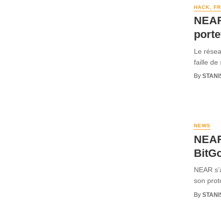
HACK, F
NEAR 
porte
Le résea
faille de
By
STANI
NEWS
NEAR 
BitG
NEAR s’a
son prot
By
STANI