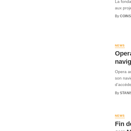
La fonda
aux proj
By
COINS
NEWS
Opera
navig
Opera an
son navi
d’accéder
By
STANI
NEWS
Fin d