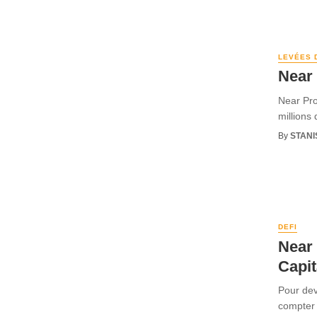
LEVÉES 
Near 
Near Pro
millions
By
STANI
DEFI
Near
Capit
Pour dev
compter 