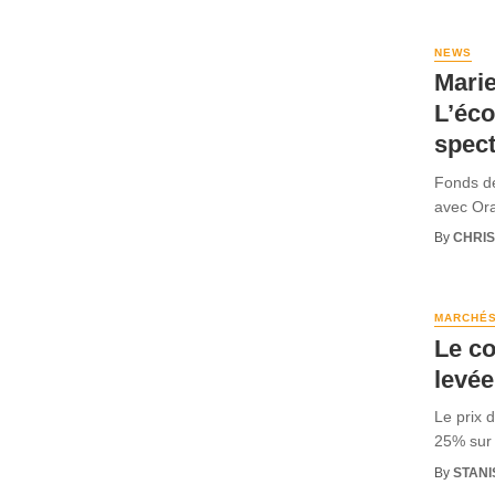
NEWS
Marie
L’éco
spect
Fonds de
avec Ora
By
CHRI
MARCHÉ
Le c
levée
Le prix 
25% sur 
By
STANI