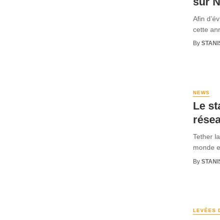
sur 
Afin d’é
cette ann
By
STANI
NEWS
Le st
rése
Tether l
monde es
By
STANI
LEVÉES 