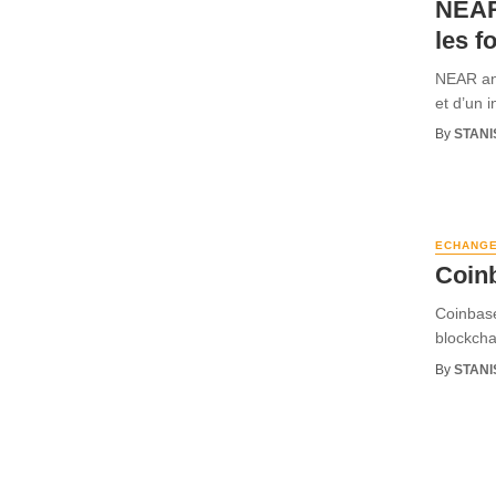
NEAR 
les f
NEAR ann
et d’un i
By
STANI
ECHANG
Coin
Coinbase
blockcha
By
STANI