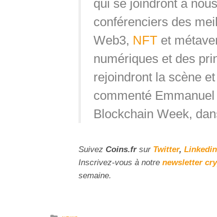
qui se joindront à nou
conférenciers des meil
Web3,
NFT
et métaver
numériques et des prin
rejoindront la scène et
commenté ‍Emmanuel Fe
Blockchain Week, da
Suivez
Coins
.fr
sur
Twitter
,
Linkedin
Inscrivez-vous à notre
newsletter cr
semaine.