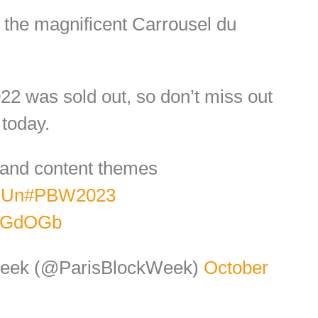
 the magnificent Carrousel du
022 was sold out, so don’t miss out
today.
s and content themes
KUn
#PBW2023
KyGdOGb
Week (@ParisBlockWeek)
October