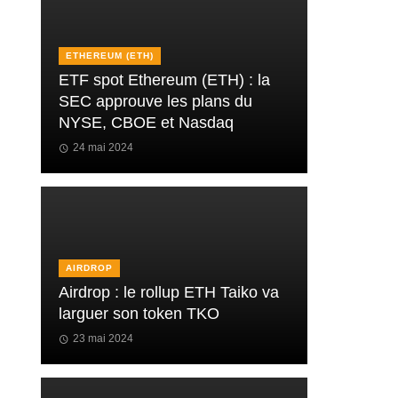
ETHEREUM (ETH)
ETF spot Ethereum (ETH) : la
SEC approuve les plans du
NYSE, CBOE et Nasdaq
24 mai 2024
AIRDROP
Airdrop : le rollup ETH Taiko va
larguer son token TKO
23 mai 2024